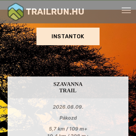
TRAILRUN.HU
INSTANTOK
SZAVANNA
TRAIL
2026.08.09.
Pákozd
5,7 km / 109 m+
10,4 km / 208 m+