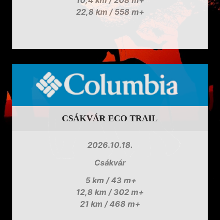
22,8 km / 558 m+
CSÁKVÁR ECO TRAIL
2026.10.18.
Csákvár
5 km / 43 m+
12,8 km / 302 m+
21 km / 468 m+